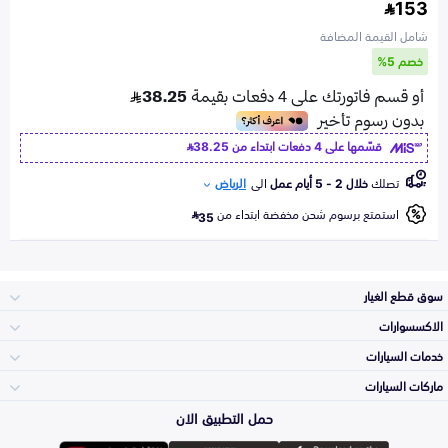
153
شامل القيمة المضافة
خصم 5%
قسّمها على 4 دفعات ابتداء من
38.25
تصلك
خلال 2 - 5 أيام عمل
الى
الرياض
استمتع برسوم شحن مخفضة ابتداء من
35
سوق قطع الغيار
الاكسسوارات
الصدامات و الشبوك
خدمات السيارات
والواجهة
الاكسسوارات
ماركات السيارات
الأكثر مبيعاً
حمل التطبيق الان
المكائن، القيرات
تويوتا
وملحقاتها