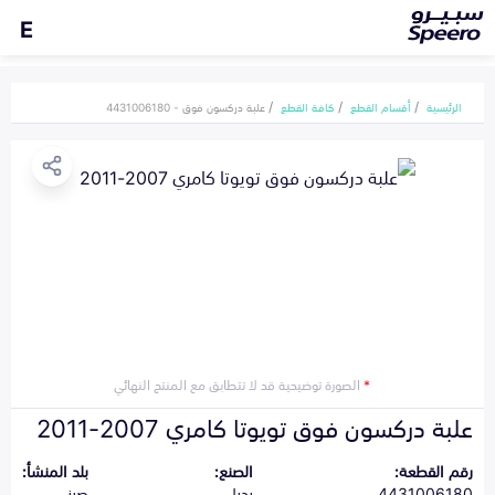
E
الرئيسية
أقسام القطع
كافة القطع
علبة دركسون فوق - 4431006180
*
الصورة توضيحية قد لا تتطابق مع المنتج النهائي
علبة دركسون فوق تويوتا كامري 2007-2011
رقم القطعة:
الصنع:
بلد المنشأ:
4431006180
بديل
صيني