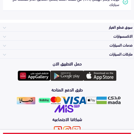
سيارتك
سوق قطع الغيار
الاكسسوارات
الصدامات و الشبوك
خدمات السيارات
والواجهة
الاكسسوارات
ماركات السيارات
الأكثر مبيعاً
حمل التطبيق الان
المكائن، القيرات
Toyota
وملحقاتها
لوازم الرحلات
صيانة
طرق الدفع المتاحة
الشمعات
Hyundai
والاصطبات (الاضاءة)
اكسسوارات العناية
التلميع والعناية
الفرامل والأقمشة
شبكاتنا الاجتماعية
Kia
الزيوت و السوائل