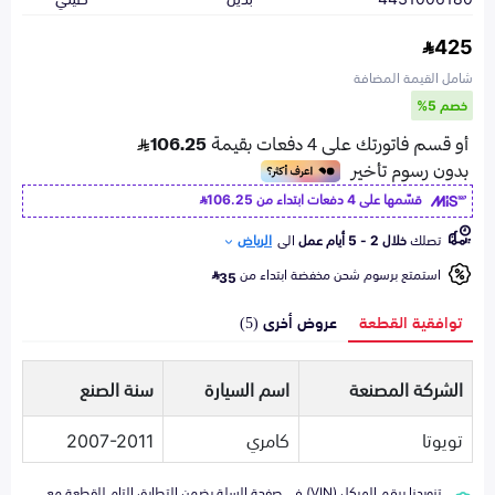
425
شامل القيمة المضافة
خصم 5%
قسّمها على 4 دفعات ابتداء من
106.25
تصلك
خلال 2 - 5 أيام عمل
الى
الرياض
استمتع برسوم شحن مخفضة ابتداء من
35
توافقية القطعة
عروض أخرى (5)
الشركة المصنعة
اسم السيارة
سنة الصنع
تويوتا
كامري
2007-2011
تزويدنا برقم الهيكل (VIN) في صفحة السلة يضمن التطابق التام للقطعة مع