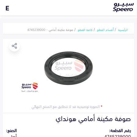
E
الرئيسية
أقسام القطع
كافة القطع
صوفة مكينة أمامي - 4745239000
*
الصورة توضيحية قد لا تتطابق مع المنتج النهائي
صوفة مكينة أمامي هونداي
رقم القطعة:
الصنع:
4745239000
أصلي