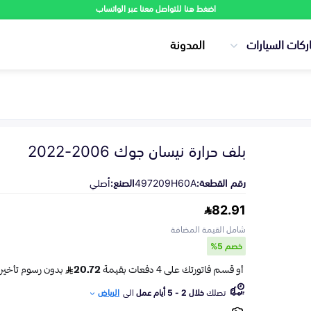
اضغط هنا للتواصل معنا عبر الواتساب
ركات السيارات
المدونة
بلف حرارة نيسان جوك 2006-2022
رقم القطعة:
497209H60A
الصنع:
أصلي
82.91
شامل القيمة المضافة
خصم 5%
تصلك
خلال 2 - 5 أيام عمل
الى
الرياض