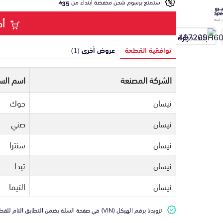
استمتع برسوم شحن مخفضة ابتداء من
35
أض
توافقية القطعة
عروض أخرى (1)
الشركة المصنعة
اسم السي
نيسان
جوك
نيسان
صني
نيسان
سنترا
نيسان
تيدا
نيسان
التيما
تزويدنا برقم الهيكل (VIN) في صفحة السلة يضمن التطابق التام للقطعة مع سيارتك