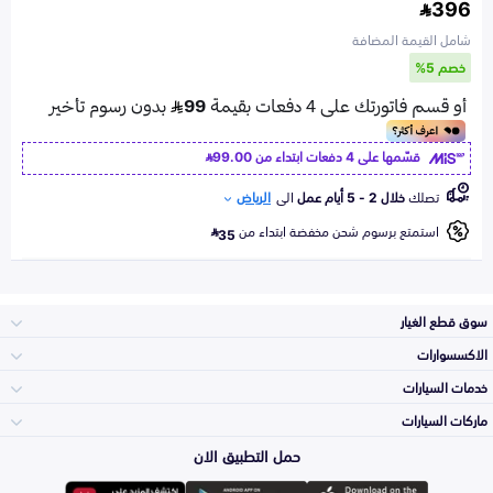
396
شامل القيمة المضافة
خصم 5%
قسّمها على 4 دفعات ابتداء من
99.00
تصلك
خلال 2 - 5 أيام عمل
الى
الرياض
استمتع برسوم شحن مخفضة ابتداء من
35
سوق قطع الغيار
الاكسسوارات
الصدامات و الشبوك
خدمات السيارات
والواجهة
الاكسسوارات
ماركات السيارات
الأكثر مبيعاً
حمل التطبيق الان
المكائن، القيرات
تويوتا
وملحقاتها