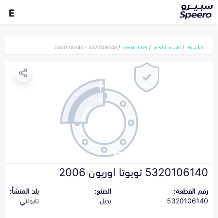
E
الرئيسية
أقسام القطع
كافة القطع
5320106140 - 5320106140
5320106140 تويوتا اوريون 2006
رقم القطعة:
الصنع:
بلد المنشأ:
5320106140
بديل
تايواني