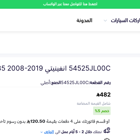
اضغط هنا للتواصل معنا عبر الواتساب
ركات السيارات
المدونة
54525JL00C انفينيتي FX35 2008-2019
رقم القطعة:
54525JL00C
الصنع:
أصلي
482
شامل القيمة المضافة
خصم 5%
تصلك
خلال 2 - 5 أيام عمل
الى
الرياض