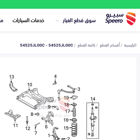
سوق قطع الغيار
خدمات السيارات
ما
الرئيسية
أقسام القطع
كافة القطع
54525JL00C - 54525JL00C