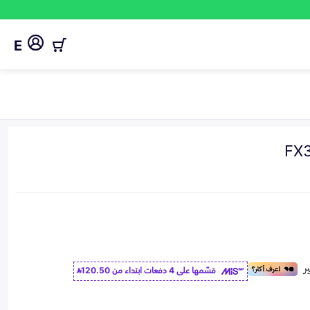
E
قسّمها على 4 دفعات ابتداء من
120.50