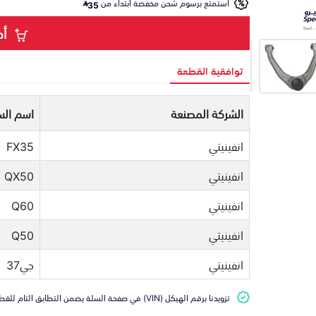
استمتع برسوم شحن مخفضة ابتداء من
35
أض
توافقية القطعة
الشركة المصنعة
اسم الس
انفينيتي
FX35
انفينيتي
QX50
انفينيتي
Q60
انفينيتي
Q50
انفينيتي
جي37
تزويدنا برقم الهيكل (VIN) في صفحة السلة يضمن التطابق التام للقطعة مع سيارتك