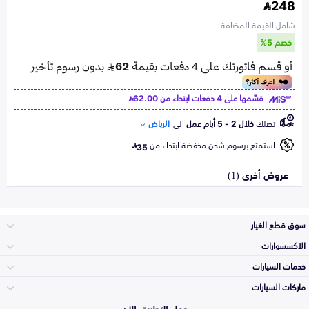
248
شامل القيمة المضافة
خصم 5%
قسّمها على 4 دفعات ابتداء من
62.00
تصلك
خلال 2 - 5 أيام عمل
الى
الرياض
استمتع برسوم شحن مخفضة ابتداء من
35
عروض أخرى (1)
سوق قطع الغيار
الاكسسوارات
الصدامات و الشبوك
خدمات السيارات
والواجهة
الاكسسوارات
ماركات السيارات
الأكثر مبيعاً
حمل التطبيق الان