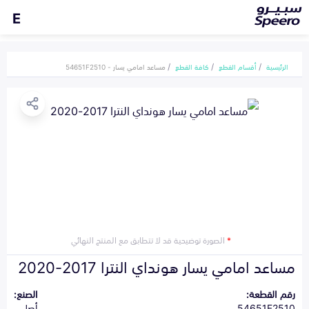
E
الرئيسية
أقسام القطع
كافة القطع
مساعد امامي يسار - 54651F2510
*
الصورة توضيحية قد لا تتطابق مع المنتج النهائي
مساعد امامي يسار هونداي النترا 2017-2020
رقم القطعة:
الصنع:
54651F2510
أصلي