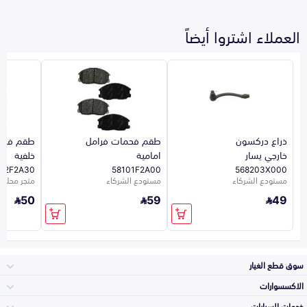
العملاء اشتروا أيضاً
ذراع دركسون
طقم فحمات فرامل
طقم فحم
خارجي يسار
امامية
خلفية
02F2A30
58101F2A00
568203X000
مستودع الشركاء
مستودع الشركاء
متجر محلي 26
50
59
49
سوق قطع الغيار
الاكسسوارات
الصدامات و الشبوك
خدمات السيارات