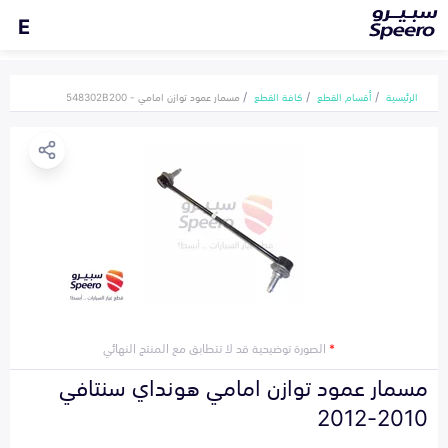
E
الرئيسية
أقسام القطع
كافة القطع
مسمار عمود توازن امامي - 548302B200
*
الصورة توضيحية قد لا تتطابق مع المنتج النهائي
مسمار عمود توازن امامي هونداي سنتافي
2010-2012