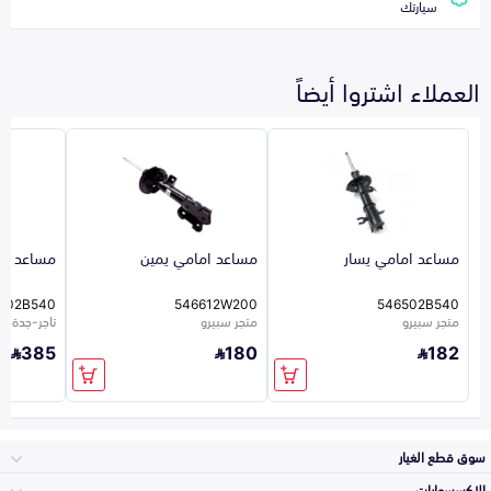
سيارتك
العملاء اشتروا أيضاً
مساعد امامي يسار
مساعد امامي يمين
مساعد ام
602B540
546612W200
546502B540
متجر سبيرو
متجر سبيرو
تاجر-جدة-923
385
180
182
سوق قطع الغيار
الاكسسوارات