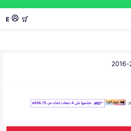
E
قسّمها على 4 دفعات ابتداء من
306.75