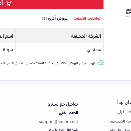
أض
توافقية القطعة
عروض أخرى (1)
الشركة المصنعة
اسم الس
هونداي
سوناتا
تزويدنا برقم الهيكل (VIN) في صفحة السلة يضمن التطابق التام للقطعة مع سيارتك
أن تبدأ
تواصل مع سبيرو
 سعّرلي
الدعم الفني
ة الخصوصية
support@speero.net
شبكاتنا الاجتماعية
وط والأحكام