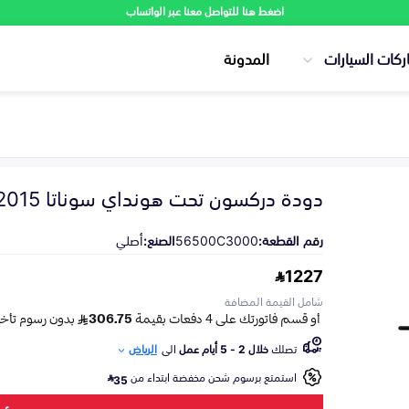
اضغط هنا للتواصل معنا عبر الواتساب
ركات السيارات
المدونة
دودة دركسون تحت هونداي سوناتا 2015-2016
رقم القطعة:
56500C3000
الصنع:
أصلي
1227
شامل القيمة المضافة
تصلك
خلال 2 - 5 أيام عمل
الى
الرياض
استمتع برسوم شحن مخفضة ابتداء من
35