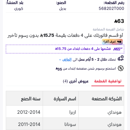
رقم القطعة:
الصنع:
بلد المنشأ:
568202T000
بديل
كوري
63
شامل القيمة المضافة
قسّمها على 4 دفعات ابتداء من
15.75
تصلك
خلال 2 - 5 أيام عمل
الى
الرياض
استمتع برسوم شحن مخفضة ابتداء من
35
توافقية القطعة
عروض أخرى (4)
الشركة المصنعة
اسم السيارة
سنة الصنع
هونداي
ازيرا
2012-2014
هونداي
سوناتا
2011-2014