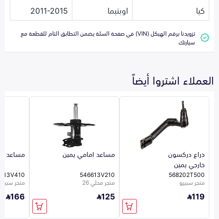
كيا
اوبتيما
2011-2015
تزويدنا برقم الهيكل (VIN) في صفحة السلة يضمن التطابق التام للقطعة مع
سيارتك
العملاء اشتروا أيضاً
ذراع دركسون
مساعد امامي يمين
مساعد ام
خارجي يمين
513V410
546613V210
568202T500
متجر سبيرو
متجر محلي 26
متجر سبيرو
166
125
119