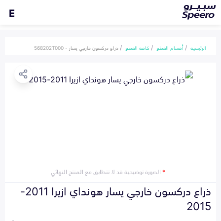
E
الرئيسية
أقسام القطع
كافة القطع
ذراع دركسون خارجي يسار - 568202T000
*
الصورة توضيحية قد لا تتطابق مع المنتج النهائي
ذراع دركسون خارجي يسار هونداي ازيرا 2011-
2015