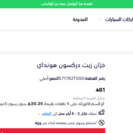
اضغط هنا للتواصل معنا عبر الواتساب
ركات السيارات
المدونة
خزان زيت دركسون هونداي
رقم القطعة:
571762T000
الصنع:
أصلي
81
شامل القيمة المضافة
تصلك
خلال 2 - 5 أيام عمل
الى
الرياض
استمتع برسوم شحن مخفضة ابتداء من
35