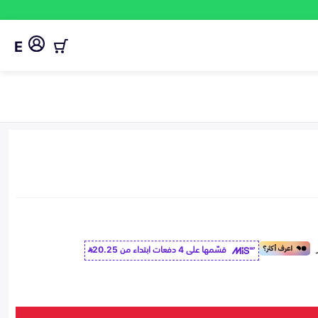
E
قسّمها على 4 دفعات ابتداء من
20.25