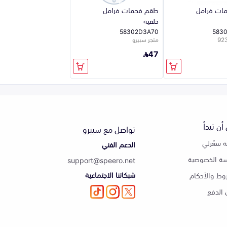
ات فرامل
طقم فحمات فرامل
خلفية
58302D3A70
583
متجر سبيرو
47
أن تبدأ
تواصل مع سبيرو
 سعّرلي
الدعم الفني
ة الخصوصية
support@speero.net
شبكاتنا الاجتماعية
وط والأحكام
الدفع