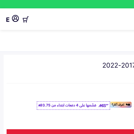
E
قسّمها على 4 دفعات ابتداء من
93.75