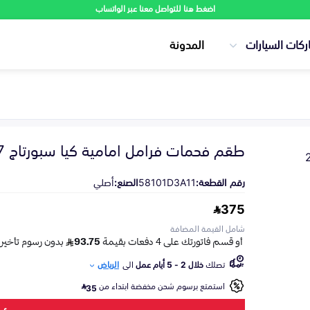
اضغط هنا للتواصل معنا عبر الواتساب
ركات السيارات
المدونة
طقم فحمات فرامل امامية كيا سبورتاج 2017-2022
رقم القطعة:
58101D3A11
الصنع:
أصلي
375
شامل القيمة المضافة
تصلك
خلال 2 - 5 أيام عمل
الى
الرياض
استمتع برسوم شحن مخفضة ابتداء من
35