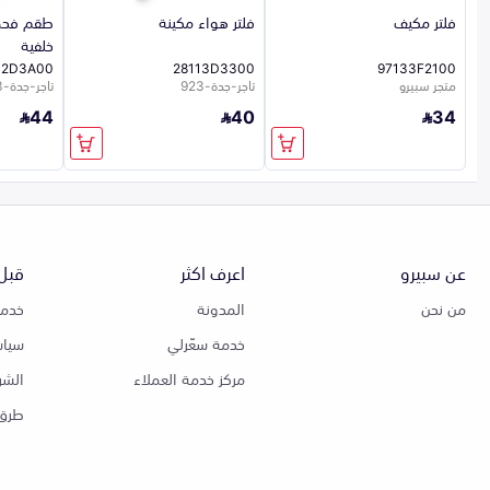
فلتر مكيف
فلتر هواء مكينة
طقم فحم
خلفية
02D3A00
28113D3300
97133F2100
متجر سبيرو
تاجر-جدة-923
تاجر-جدة-923
44
40
34
عن سبيرو
اعرف اكثر
قبل 
من نحن
المدونة
خدمة
خدمة سعّرلي
سياس
مركز خدمة العملاء
الشر
طرق 