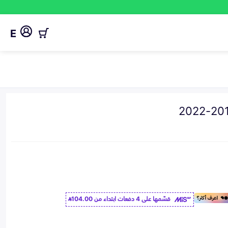
E
قسّمها على 4 دفعات ابتداء من
104.00