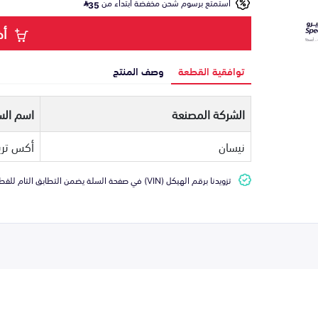
استمتع برسوم شحن مخفضة ابتداء من
35
أض
توافقية القطعة
وصف المنتج
الشركة المصنعة
اسم الس
نيسان
أكس تري
تزويدنا برقم الهيكل (VIN) في صفحة السلة يضمن التطابق التام للقطعة مع سيارتك