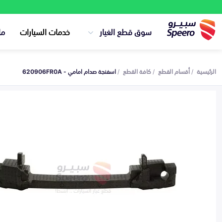
سوق قطع الغيار
خدمات السيارات
ما
الرئيسية
أقسام القطع
كافة القطع
اسفنجة صدام امامي - 620906FR0A