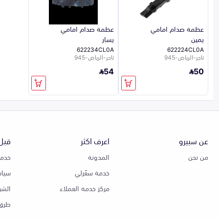
عظمة صدام امامي
عظمة صدام امامي
يمين
يسار
622234CL0A
622224CL0A
تاجر-الرياض-945
تاجر-الرياض-945
54
50
عن سبيرو
اعرف اكثر
قبل 
من نحن
المدونة
خدمة
خدمة سعّرلي
سياس
مركز خدمة العملاء
الشر
طرق 