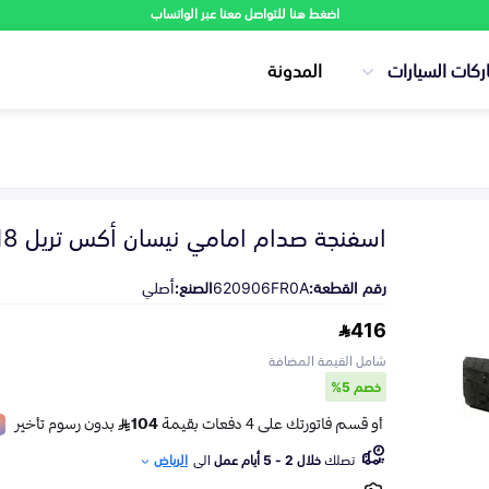
اضغط هنا للتواصل معنا عبر الواتساب
ركات السيارات
المدونة
اسفنجة صدام امامي نيسان أكس تريل 2018-2022
رقم القطعة:
620906FR0A
الصنع:
أصلي
416
شامل القيمة المضافة
خصم 5%
تصلك
خلال 2 - 5 أيام عمل
الى
الرياض