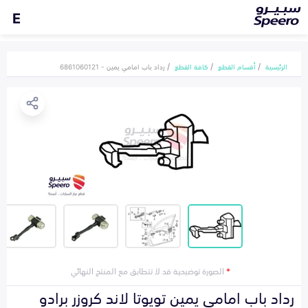
E
الرئيسية
أقسام القطع
كافة القطع
رداد باب امامي يمين - 6861060121
*
الصورة توضيحية قد لا تتطابق مع المنتج النهائي
رداد باب امامي يمين تويوتا لاند كروزر برادو