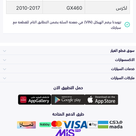
لكزس
GX460
2010-2017
تزويدنا برقم الهيكل (VIN) في صفحة السلة يضمن التطابق التام للقطعة مع
سيارتك
سوق قطع الغيار
الاكسسوارات
الصدامات و الشبوك
خدمات السيارات
والواجهة
الاكسسوارات
ماركات السيارات
Top Selling
حمل التطبيق الان
المكائن، القيرات
Toyota
وملحقاتها
لوازم الرحلات
Periodic Services
طرق الدفع المتاحة
الشمعات
Hyundai
والاصطبات (الاضاءة)
اكسسوارات العناية
Detailing