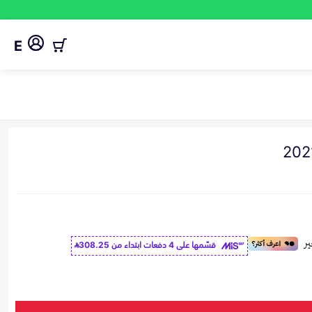
E
قسّمها على 4 دفعات ابتداء من
308.25