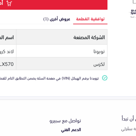
أض
توافقية القطعة
عروض أخرى (1)
الشركة المصنعة
اسم الس
تويوتا
لاند كرو
لكزس
LX570
تزويدنا برقم الهيكل (VIN) في صفحة السلة يضمن التطابق التام للقطعة مع سيارتك
أن تبدأ
تواصل مع سبيرو
 سعّرلي
الدعم الفني