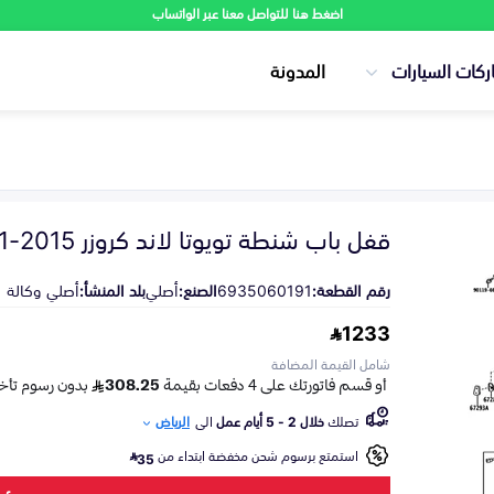
اضغط هنا للتواصل معنا عبر الواتساب
ركات السيارات
المدونة
قفل باب شنطة تويوتا لاند كروزر 2015-2021
رقم القطعة:
6935060191
الصنع:
أصلي
بلد المنشأ:
أصلي وكالة
1233
شامل القيمة المضافة
تصلك
خلال 2 - 5 أيام عمل
الى
الرياض
استمتع برسوم شحن مخفضة ابتداء من
35