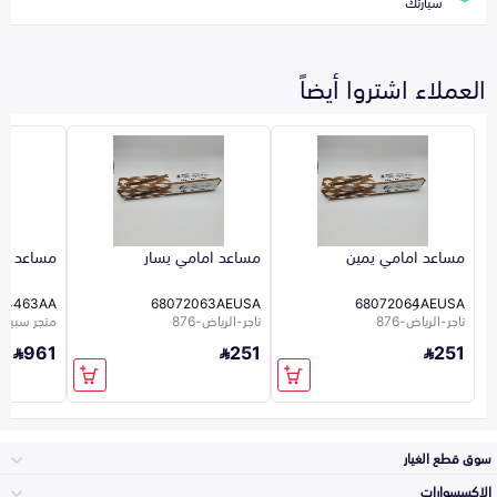
سيارتك
العملاء اشتروا أيضاً
مساعد امامي يمين
مساعد امامي يسار
مساعد ام
44463AA
68072063AEUSA
68072064ِAEUSA
تاجر-الرياض-876
تاجر-الرياض-876
متجر سبيرو
961
251
251
سوق قطع الغيار
الاكسسوارات