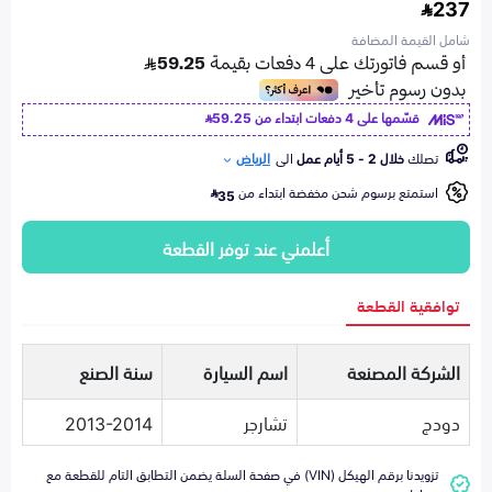
237
شامل القيمة المضافة
قسّمها على 4 دفعات ابتداء من
59.25
تصلك
خلال 2 - 5 أيام عمل
الى
الرياض
استمتع برسوم شحن مخفضة ابتداء من
35
أعلمني عند توفر القطعة
توافقية القطعة
الشركة المصنعة
اسم السيارة
سنة الصنع
دودج
تشارجر
2013-2014
تزويدنا برقم الهيكل (VIN) في صفحة السلة يضمن التطابق التام للقطعة مع