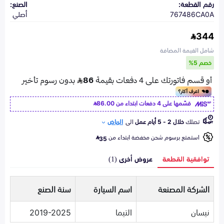
رقم القطعة:
الصنع:
767486CA0A
أصلي
344
شامل القيمة المضافة
خصم 5%
قسّمها على 4 دفعات ابتداء من
86.00
تصلك
خلال 2 - 5 أيام عمل
الى
الرياض
استمتع برسوم شحن مخفضة ابتداء من
35
توافقية القطعة
عروض أخرى (1)
الشركة المصنعة
اسم السيارة
سنة الصنع
نيسان
التيما
2019-2025