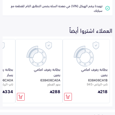
تزويدنا برقم الهيكل (VIN) في صفحة السلة يضمن التطابق التام للقطعة مع
سيارتك
العملاء اشتروا أيضاً
بطانة رفرف امامي
بطانة رفرف امامي
بطانة رف
يمين
يمين
يسار
496CA0A
638406CA0A
638406CA1B
تاجر-الرياض-945
بحور القطع
تاجر-الرياض-5
334
288
218