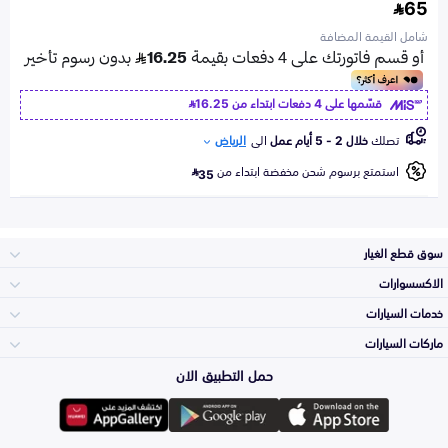
65
شامل القيمة المضافة
قسّمها على 4 دفعات ابتداء من
16.25
تصلك
خلال 2 - 5 أيام عمل
الى
الرياض
استمتع برسوم شحن مخفضة ابتداء من
35
سوق قطع الغيار
الاكسسوارات
الصدامات و الشبوك
خدمات السيارات
والواجهة
الاكسسوارات
ماركات السيارات
الأكثر مبيعاً
حمل التطبيق الان
المكائن، القيرات
تويوتا
وملحقاتها
لوازم الرحلات