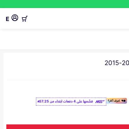
E
قسّمها على 4 دفعات ابتداء من
57.25