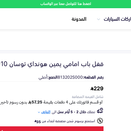
اضغط هنا للتواصل معنا عبر الواتساب
ركات السيارات
المدونة
قفل باب امامي يمين هونداي توسان 2010-2015
رقم القطعة:
813202S000
الصنع:
أصلي
229
شامل القيمة المضافة
تصلك
خلال 2 - 5 أيام عمل
الى
الرياض
استمتع برسوم شحن مخفضة ابتداء من
35