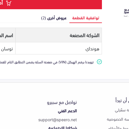
أض
توافقية القطعة
عروض أخرى (2)
الشركة المصنعة
اسم الس
هونداي
توسان
تزويدنا برقم الهيكل (VIN) في صفحة السلة يضمن التطابق التام للقطعة مع سيارتك
أن تبدأ
تواصل مع سبيرو
 سعّرلي
الدعم الفني
ة الخصوصية
support@speero.net
شبكاتنا الاجتماعية
وط والأحكام