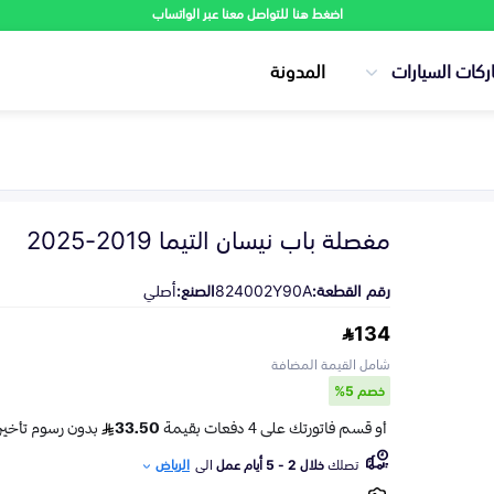
اضغط هنا للتواصل معنا عبر الواتساب
ركات السيارات
المدونة
مفصلة باب نيسان التيما 2019-2025
رقم القطعة:
824002Y90A
الصنع:
أصلي
134
شامل القيمة المضافة
خصم 5%
تصلك
خلال 2 - 5 أيام عمل
الى
الرياض