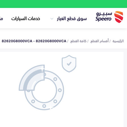
سوق قطع الغيار
خدمات السيارات
ما
الرئيسية
أقسام القطع
كافة القطع
82620G8000VCA - 82620G8000VCA