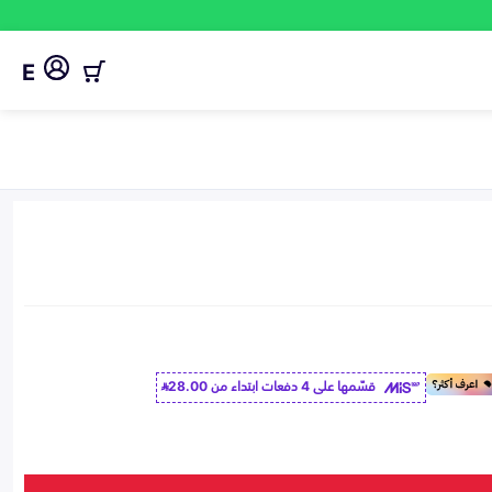
E
قسّمها على 4 دفعات ابتداء من
28.00