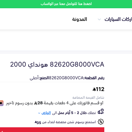
اضغط هنا للتواصل معنا عبر الواتساب
ركات السيارات
المدونة
82620G8000VCA هونداي 2000
رقم القطعة:
82620G8000VCA
الصنع:
أصلي
112
شامل القيمة المضافة
تصلك
خلال 2 - 5 أيام عمل
الى
الرياض
استمتع برسوم شحن مخفضة ابتداء من
35