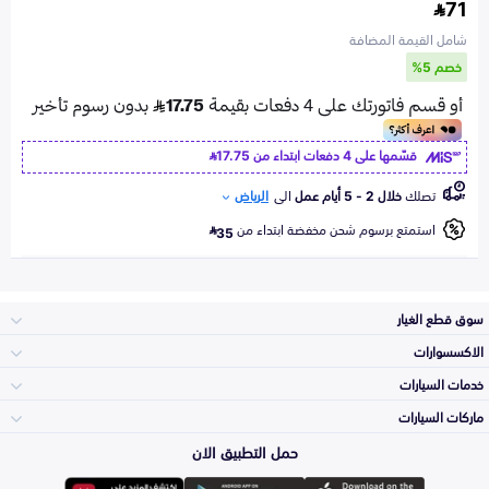
71
شامل القيمة المضافة
خصم 5%
قسّمها على 4 دفعات ابتداء من
17.75
تصلك
خلال 2 - 5 أيام عمل
الى
الرياض
استمتع برسوم شحن مخفضة ابتداء من
35
سوق قطع الغيار
الاكسسوارات
الصدامات و الشبوك
خدمات السيارات
والواجهة
الاكسسوارات
ماركات السيارات
الأكثر مبيعاً
حمل التطبيق الان
المكائن، القيرات
تويوتا
وملحقاتها