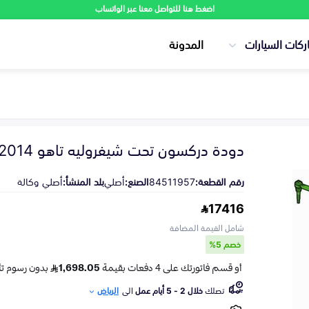
اضغط هنا للتواصل معنا عبر الواتساب
ركات السيارات
المدونة
دودة دركسون تحت شيفروليه تاهو 2014-2020
رقم القطعة:
84511957
الصنع:
أصلي
بلد المنشأ:
أصلي وكالة
17416
شامل القيمة المضافة
خصم 5%
تصلك
خلال 2 - 5 أيام عمل
الى
الرياض