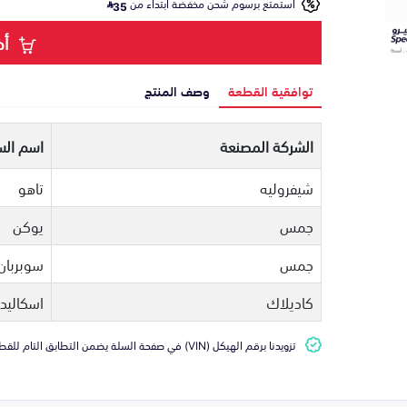
استمتع برسوم شحن مخفضة ابتداء من
35
أض
توافقية القطعة
وصف المنتج
الشركة المصنعة
اسم الس
شيفروليه
تاهو
جمس
يوكن
جمس
سوبربان
كاديلاك
اسكاليد
تزويدنا برقم الهيكل (VIN) في صفحة السلة يضمن التطابق التام للقطعة مع سيارتك