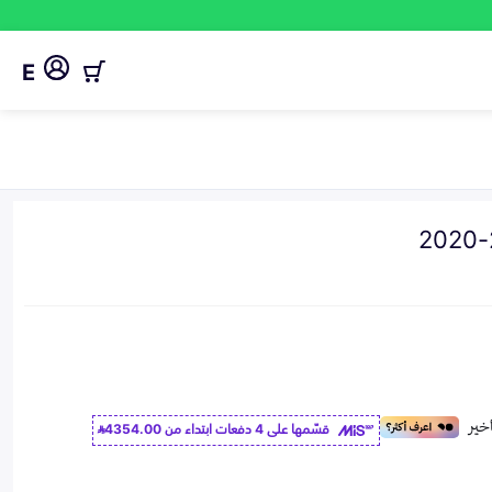
E
قسّمها على 4 دفعات ابتداء من
4354.00