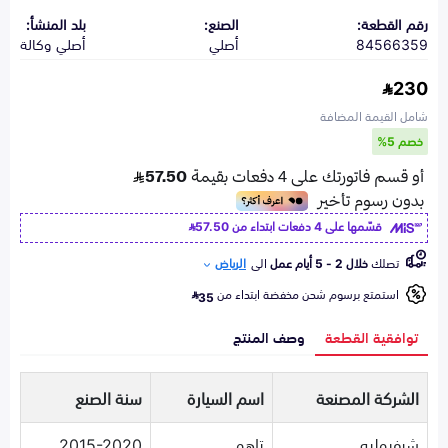
رقم القطعة:
الصنع:
بلد المنشأ:
84566359
أصلي
أصلي وكالة
230
شامل القيمة المضافة
خصم 5%
قسّمها على 4 دفعات ابتداء من
57.50
تصلك
خلال 2 - 5 أيام عمل
الى
الرياض
استمتع برسوم شحن مخفضة ابتداء من
35
توافقية القطعة
وصف المنتج
الشركة المصنعة
اسم السيارة
سنة الصنع
شيفروليه
تاهو
2015-2020