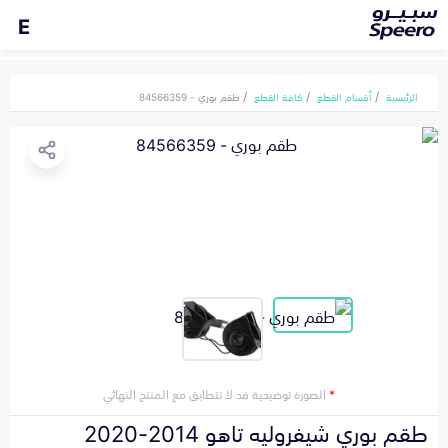
E
الرئيسية
أقسام القطع
كافة القطع
طقم بوري - 84566359
*
الصورة توضيحية قد لا تتطابق مع المنتج النهائي
طقم بوري شيفروليه تاهو 2014-2020