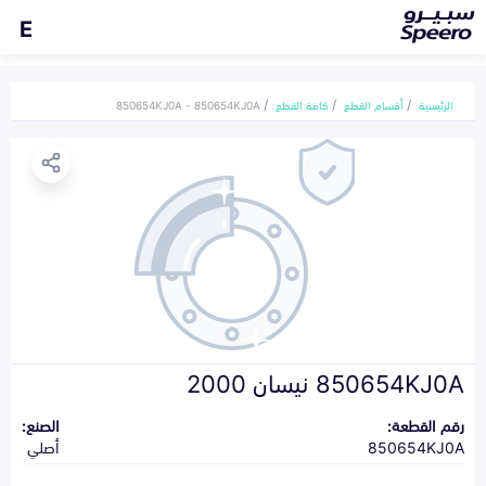
E
الرئيسية
أقسام القطع
كافة القطع
850654KJ0A - 850654KJ0A
850654KJ0A نيسان 2000
رقم القطعة:
الصنع:
850654KJ0A
أصلي