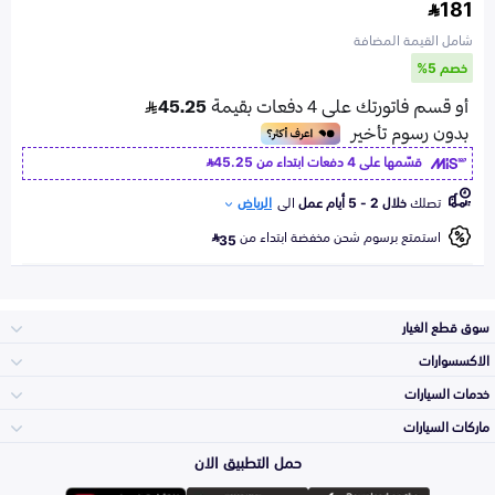
181
شامل القيمة المضافة
خصم 5%
قسّمها على 4 دفعات ابتداء من
45.25
تصلك
خلال 2 - 5 أيام عمل
الى
الرياض
استمتع برسوم شحن مخفضة ابتداء من
35
سوق قطع الغيار
الاكسسوارات
الصدامات و الشبوك
خدمات السيارات
والواجهة
الاكسسوارات
ماركات السيارات
الأكثر مبيعاً
حمل التطبيق الان
المكائن، القيرات
تويوتا
وملحقاتها