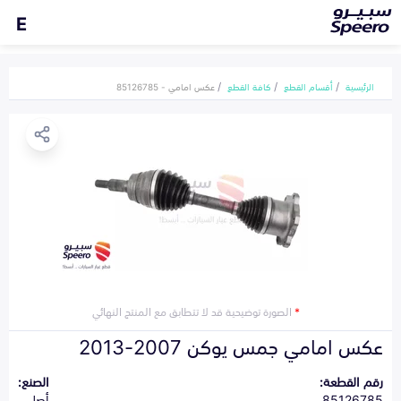
E
الرئيسية
أقسام القطع
كافة القطع
عكس امامي - 85126785
*
الصورة توضيحية قد لا تتطابق مع المنتج النهائي
عكس امامي جمس يوكن 2007-2013
رقم القطعة:
الصنع:
85126785
أصلي