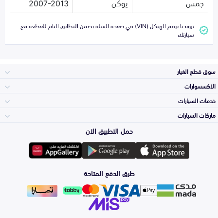
جمس
يوكن
2007-2013
تزويدنا برقم الهيكل (VIN) في صفحة السلة يضمن التطابق التام للقطعة مع
سيارتك
سوق قطع الغيار
الاكسسوارات
الصدامات و الشبوك
خدمات السيارات
والواجهة
الاكسسوارات
ماركات السيارات
Top Selling
حمل التطبيق الان
المكائن، القيرات
Toyota
وملحقاتها
لوازم الرحلات
Periodic Services
طرق الدفع المتاحة
الشمعات
Hyundai
والاصطبات (الاضاءة)
اكسسوارات العناية
Detailing
Services
الفرامل والأقمشة