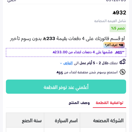
932
شامل القيمة المضافة
خصم 5%
قسّمها على 4 دفعات ابتداء من
233.00
تصلك
خلال 2 - 5 أيام عمل
الى
الرياض
استمتع برسوم شحن مخفضة ابتداء من
35
أعلمني عند توفر القطعة
توافقية القطعة
وصف المنتج
الشركة المصنعة
اسم السيارة
سنة الصنع