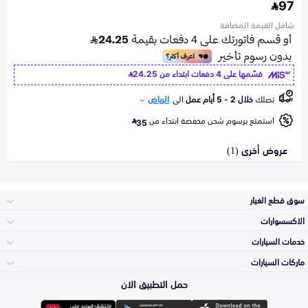
97
شامل القيمة المضافة
قسّمها على 4 دفعات ابتداء من
24.25
تصلك
خلال 2 - 5 أيام عمل
الى
الرياض
استمتع برسوم شحن مخفضة ابتداء من
35
عروض أخرى (1)
سوق قطع الغيار
الاكسسوارات
الصدامات و الشبوك
خدمات السيارات
والواجهة
الاكسسوارات
ماركات السيارات
الأكثر مبيعاً
حمل التطبيق الان
المكائن، القيرات
تويوتا
وملحقاتها