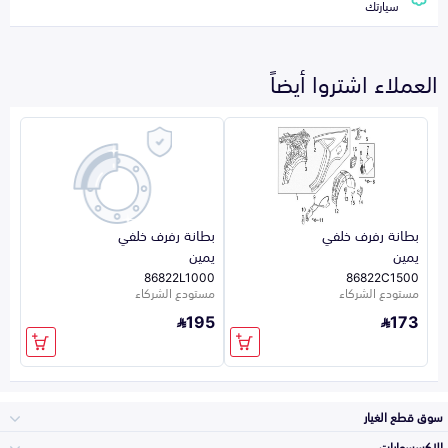
سيارتك
العملاء اشتروا أيضاً
بطانة رفرف خلفي
بطانة رفرف خلفي
يمين
يمين
86822L1000
86822C1500
مستودع الشركاء
مستودع الشركاء
195
173
سوق قطع الغيار
الاكسسوارات