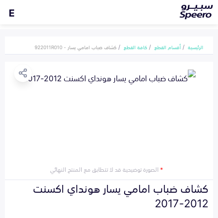
E
الرئيسية
أقسام القطع
كافة القطع
كشاف ضباب امامي يسار - 922011R010
*
الصورة توضيحية قد لا تتطابق مع المنتج النهائي
كشاف ضباب امامي يسار هونداي اكسنت
2012-2017