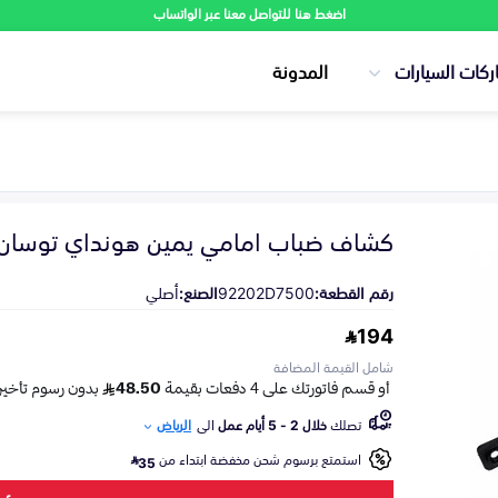
اضغط هنا للتواصل معنا عبر الواتساب
ركات السيارات
المدونة
كشاف ضباب امامي يمين هونداي توسان 2016-020
رقم القطعة:
92202D7500
الصنع:
أصلي
194
شامل القيمة المضافة
تصلك
خلال 2 - 5 أيام عمل
الى
الرياض
استمتع برسوم شحن مخفضة ابتداء من
35