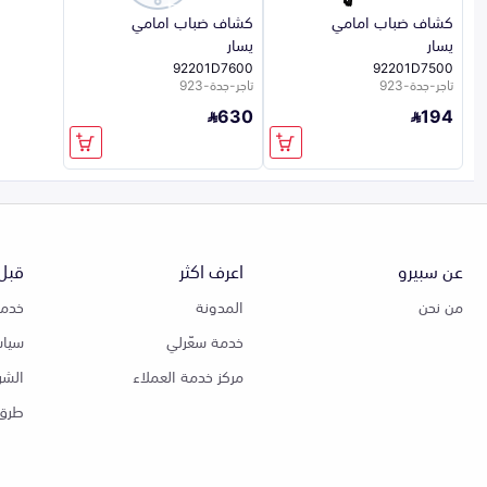
كشاف ضباب امامي
كشاف ضباب امامي
يسار
يسار
92201D7600
92201D7500
تاجر-جدة-923
تاجر-جدة-923
630
194
عن سبيرو
اعرف اكثر
قبل 
من نحن
المدونة
خدمة
خدمة سعّرلي
سياس
مركز خدمة العملاء
الشر
طرق 