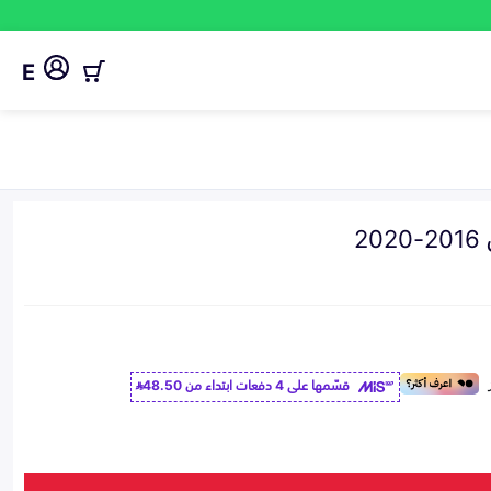
E
2
قسّمها على 4 دفعات ابتداء من
48.50