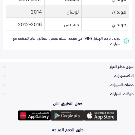
هونداي
توسان
2014
هونداي
جنسيس
2012-2016
تزويدنا برقم الهيكل (VIN) في صفحة السلة يضمن التطابق التام للقطعة مع
سيارتك
سوق قطع الغيار
الاكسسوارات
الصدامات و الشبوك
خدمات السيارات
والواجهة
الاكسسوارات
ماركات السيارات
الأكثر مبيعاً
حمل التطبيق الان
المكائن، القيرات
Toyota
وملحقاتها
لوازم الرحلات
صيانة
طرق الدفع المتاحة
الشمعات
Hyundai
والاصطبات (الاضاءة)