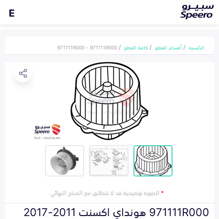
E
الرئيسية
أقسام القطع
كافة القطع
971111R000 - 971111R000
*
الصورة توضيحية قد لا تتطابق مع المنتج النهائي
971111R000 هونداي اكسنت 2011-2017