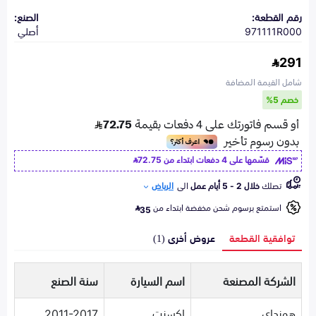
رقم القطعة:
الصنع:
971111R000
أصلي
291
شامل القيمة المضافة
خصم 5%
قسّمها على 4 دفعات ابتداء من
72.75
تصلك
خلال 2 - 5 أيام عمل
الى
الرياض
استمتع برسوم شحن مخفضة ابتداء من
35
توافقية القطعة
عروض أخرى (1)
الشركة المصنعة
اسم السيارة
سنة الصنع
هونداي
اكسنت
2011-2017