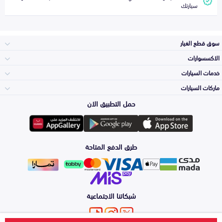
سيارتك
سوق قطع الغيار
الاكسسوارات
الصدامات و الشبوك
خدمات السيارات
والواجهة
الاكسسوارات
ماركات السيارات
الأكثر مبيعاً
حمل التطبيق الان
المكائن، القيرات
تويوتا
وملحقاتها
لوازم الرحلات
صيانة
طرق الدفع المتاحة
الشمعات
هيونداي
والاصطبات (الاضاءة)
اكسسوارات العناية
التلميع والعناية
الفرامل والأقمشة
شبكاتنا الاجتماعية
كيا
الزيوت و السوائل
اصلاح الطلاء