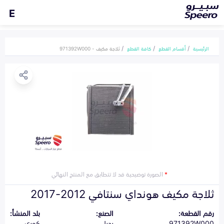
E
الرئيسية
أقسام القطع
كافة القطع
ثلاجة مكيف - 971392W000
*
الصورة توضيحية قد لا تتطابق مع المنتج النهائي
ثلاجة مكيف هونداي سنتافي 2012-2017
رقم القطعة:
الصنع:
بلد المنشأ:
971392W000
بديل
كوري