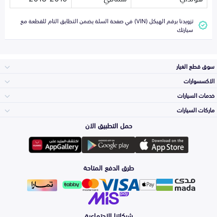
تزويدنا برقم الهيكل (VIN) في صفحة السلة يضمن التطابق التام للقطعة مع
سيارتك
سوق قطع الغيار
الاكسسوارات
الصدامات و الشبوك
خدمات السيارات
والواجهة
الاكسسوارات
ماركات السيارات
الأكثر مبيعاً
حمل التطبيق الان
المكائن، القيرات
تويوتا
وملحقاتها
لوازم الرحلات
صيانة
طرق الدفع المتاحة
الشمعات
هيونداي
والاصطبات (الاضاءة)
اكسسوارات العناية
التلميع والعناية
الفرامل والأقمشة
شبكاتنا الاجتماعية
كيا