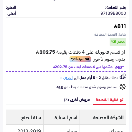
رقم القطعة:
الصنع:
97139B8000
أصلي
811
شامل القيمة المضافة
خصم 5%
قسّمها على 4 دفعات ابتداء من
202.75
تصلك
خلال 2 - 5 أيام عمل
الى
الرياض
استمتع برسوم شحن مخفضة ابتداء من
35
توافقية القطعة
عروض أخرى (3)
الشركة المصنعة
اسم السيارة
سنة الصنع
هونداي
سنتافي
2013-2019