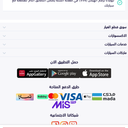
سيارتك
سوق قطع الغيار
الاكسسوارات
الصدامات و الشبوك
خدمات السيارات
والواجهة
الاكسسوارات
ماركات السيارات
الأكثر مبيعاً
حمل التطبيق الان
المكائن، القيرات
تويوتا
وملحقاتها
لوازم الرحلات
صيانة
طرق الدفع المتاحة
الشمعات
هيونداي
والاصطبات (الاضاءة)
اكسسوارات العناية
التلميع والعناية
الفرامل والأقمشة
شبكاتنا الاجتماعية
كيا
الزيوت و السوائل
اصلاح الطلاء