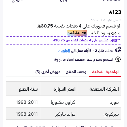
123
شامل القيمة المضافة
قسّمها على 4 دفعات ابتداء من
30.75
تصلك
خلال 2 - 5 أيام عمل
الى
الرياض
استمتع برسوم شحن مخفضة ابتداء من
35
توافقية القطعة
وصف المنتج
عروض أخرى (5)
الشركة المصنعة
اسم السيارة
سنة الصنع
فورد
كراون فكتوريا
1998-2011
ميركوري
جراند ماركيز
1998-2011
تزويدنا برقم الهيكل (VIN) في صفحة السلة يضمن التطابق التام للقطعة مع