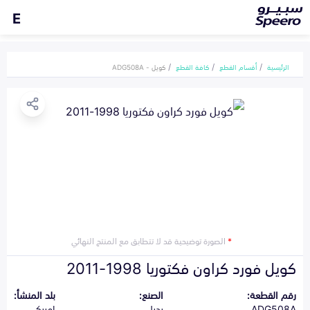
E
الرئيسية
أقسام القطع
كافة القطع
كويل - ADG508A
*
الصورة توضيحية قد لا تتطابق مع المنتج النهائي
كويل فورد كراون فكتوريا 1998-2011
رقم القطعة:
الصنع:
بلد المنشأ:
ADG508A
بديل
امريكي