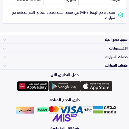
تزويدنا برقم الهيكل (VIN) في صفحة السلة يضمن التطابق التام للقطعة مع
سيارتك
سوق قطع الغيار
الاكسسوارات
الصدامات و الشبوك
خدمات السيارات
والواجهة
الاكسسوارات
ماركات السيارات
الأكثر مبيعاً
حمل التطبيق الان
المكائن، القيرات
تويوتا
وملحقاتها
لوازم الرحلات
صيانة
طرق الدفع المتاحة
الشمعات
هيونداي
والاصطبات (الاضاءة)
اكسسوارات العناية
التلميع والعناية
الفرامل والأقمشة
شبكاتنا الاجتماعية
كيا