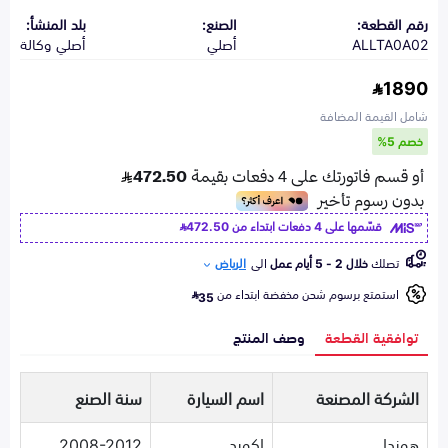
رقم القطعة:
الصنع:
بلد المنشأ:
ALLTA0A02
أصلي
أصلي وكالة
1890
شامل القيمة المضافة
خصم 5%
قسّمها على 4 دفعات ابتداء من
472.50
تصلك
خلال 2 - 5 أيام عمل
الى
الرياض
استمتع برسوم شحن مخفضة ابتداء من
35
توافقية القطعة
وصف المنتج
الشركة المصنعة
اسم السيارة
سنة الصنع
هوندا
اكورد
2008-2012