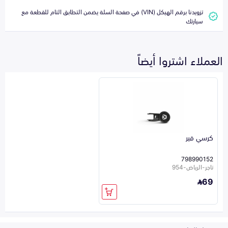
تزويدنا برقم الهيكل (VIN) في صفحة السلة يضمن التطابق التام للقطعة مع
سيارتك
العملاء اشتروا أيضاً
كرسي قير
798990152
تاجر-الرياض-954
69