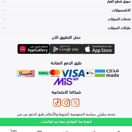
سوق قطع الغيار
الاكسسوارات
الصدامات و الشبوك
خدمات السيارات
والواجهة
الاكسسوارات
ماركات السيارات
الأكثر مبيعاً
حمل التطبيق الان
المكائن، القيرات
Toyota
وملحقاتها
لوازم الرحلات
صيانة
طرق الدفع المتاحة
الشمعات
Hyundai
والاصطبات (الاضاءة)
اكسسوارات العناية
التلميع والعناية
الفرامل والأقمشة
شبكاتنا الاجتماعية
Kia
الزيوت و السوائل
حماية مقدمة السيارة
الأبواب، الرفرف
خدمة سعّرلي
سياسة الخصوصية
الشروط والأحكام
طرق الدفع
من نحن
Nissan
والكبوت
اضغط هنا للتواصل معنا عبر الواتساب
اصلاح الطلاء