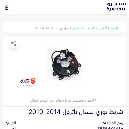
E
الرئيسية
أقسام القطع
كافة القطع
شريط بوري - B5554KA48A
*
الصورة توضيحية قد لا تتطابق مع المنتج النهائي
شريط بوري نيسان باترول 2014-2019
رقم القطعة:
الصنع:
B5554KA48A
أصلي