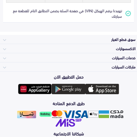
تزويدنا برقم الهيكل (VIN) في صفحة السلة يضمن التطابق التام للقطعة مع
سيارتك
سوق قطع الغيار
الاكسسوارات
الصدامات و الشبوك
خدمات السيارات
والواجهة
الاكسسوارات
ماركات السيارات
الأكثر مبيعاً
حمل التطبيق الان
المكائن، القيرات
تويوتا
وملحقاتها
لوازم الرحلات
صيانة
طرق الدفع المتاحة
الشمعات
هيونداي
والاصطبات (الاضاءة)
اكسسوارات العناية
التلميع والعناية
الفرامل والأقمشة
شبكاتنا الاجتماعية
كيا