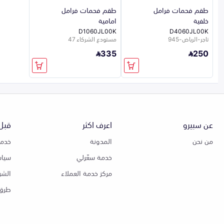
طقم فحمات فرامل
طقم فحمات فرامل
خلفية
امامية
D1060JL00K
D4060JL00K
تاجر-الرياض-945
مستودع الشركاء 47
335
250
عن سبيرو
اعرف اكثر
قبل 
من نحن
المدونة
خدمة
خدمة سعّرلي
سياس
مركز خدمة العملاء
الشر
طرق 