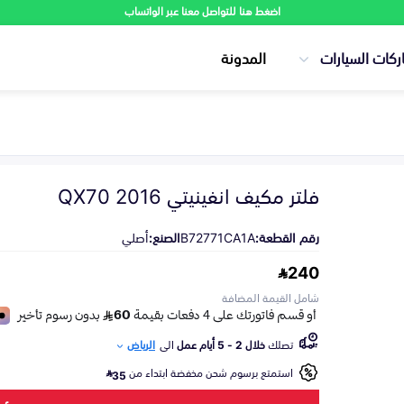
اضغط هنا للتواصل معنا عبر الواتساب
ركات السيارات
المدونة
فلتر مكيف انفينيتي QX70 2016
رقم القطعة:
B72771CA1A
الصنع:
أصلي
240
شامل القيمة المضافة
تصلك
خلال 2 - 5 أيام عمل
الى
الرياض
استمتع برسوم شحن مخفضة ابتداء من
35