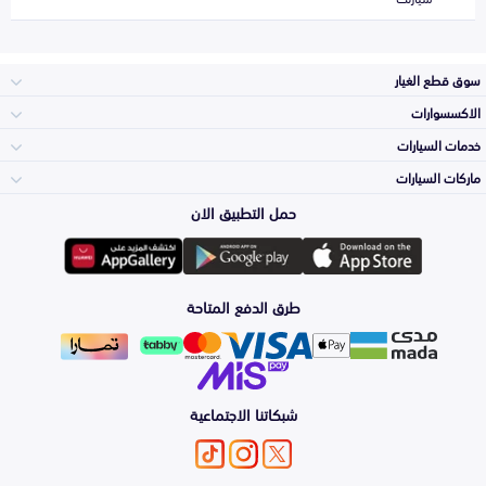
سوق قطع الغيار
الاكسسوارات
الصدامات و الشبوك
خدمات السيارات
والواجهة
الاكسسوارات
ماركات السيارات
الأكثر مبيعاً
حمل التطبيق الان
المكائن، القيرات
تويوتا
وملحقاتها
لوازم الرحلات
صيانة
طرق الدفع المتاحة
الشمعات
هيونداي
والاصطبات (الاضاءة)
اكسسوارات العناية
التلميع والعناية
الفرامل والأقمشة
شبكاتنا الاجتماعية
كيا
الزيوت و السوائل
حماية مقدمة السيارة
الأبواب، الرفرف