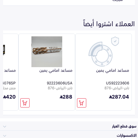
العملاء اشتروا أيضاً
مساعد امامي يمين
مساعد امامي يمين
مساعد ام
44076SP
92223606USA
US92223606
تاجر-الرياض-876
تاجر-الرياض-876
متجر محلي 44
420
288
287.04
سوق قطع الغيار
الاكسسوارات