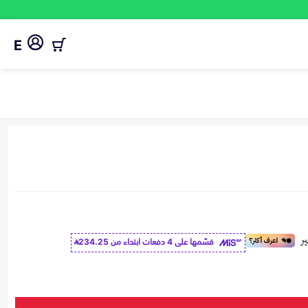
E
قسّمها على 4 دفعات ابتداء من
234.25