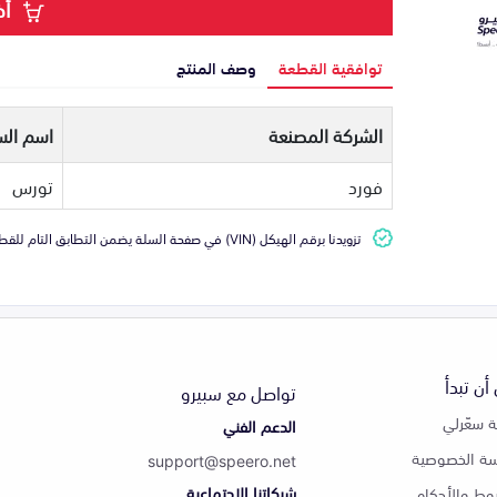
أض
توافقية القطعة
وصف المنتج
الشركة المصنعة
اسم الس
فورد
تورس
تزويدنا برقم الهيكل (VIN) في صفحة السلة يضمن التطابق التام للقطعة مع سيارتك
أن تبدأ
تواصل مع سبيرو
 سعّرلي
الدعم الفني
ة الخصوصية
support@speero.net
شبكاتنا الاجتماعية
وط والأحكام