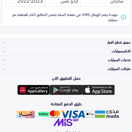
شانجان
ايدو بلس
2022-2023
تزويدنا برقم الهيكل (VIN) في صفحة السلة يضمن التطابق التام للقطعة مع
سيارتك
سوق قطع الغيار
الاكسسوارات
الصدامات و الشبوك
خدمات السيارات
والواجهة
الاكسسوارات
ماركات السيارات
الأكثر مبيعاً
حمل التطبيق الان
المكائن، القيرات
تويوتا
وملحقاتها
لوازم الرحلات
صيانة
طرق الدفع المتاحة
الشمعات
هيونداي
والاصطبات (الاضاءة)
اكسسوارات العناية
التلميع والعناية
الفرامل والأقمشة