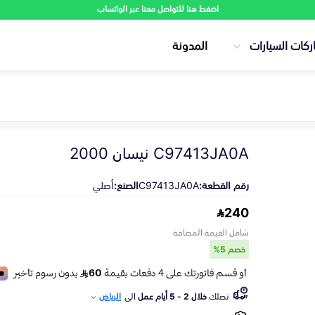
اضغط هنا للتواصل معنا عبر الواتساب
ركات السيارات
المدونة
C97413JA0A نيسان 2000
رقم القطعة:
C97413JA0A
الصنع:
أصلي
240
شامل القيمة المضافة
خصم 5%
تصلك
خلال 2 - 5 أيام عمل
الى
الرياض