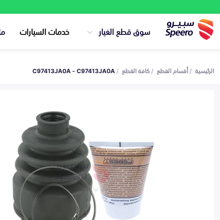
سوق قطع الغيار
خدمات السيارات
ما
الرئيسية
أقسام القطع
كافة القطع
C97413JA0A - C97413JA0A