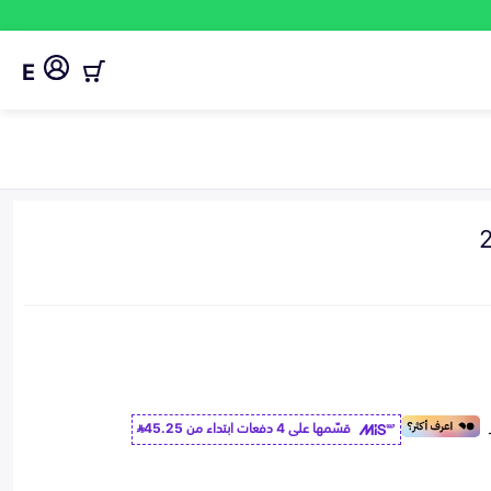
E
قسّمها على 4 دفعات ابتداء من
45.25