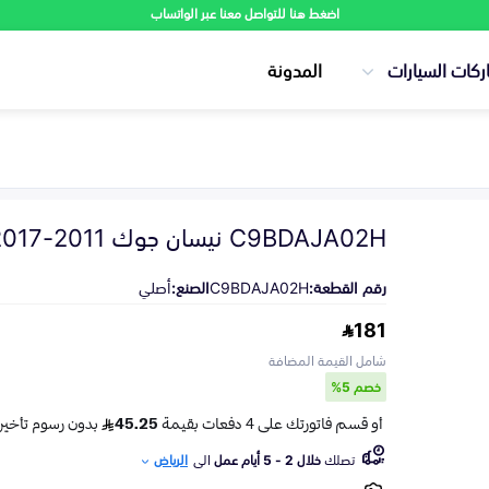
اضغط هنا للتواصل معنا عبر الواتساب
ركات السيارات
المدونة
C9BDAJA02H نيسان جوك 2011-2017
رقم القطعة:
C9BDAJA02H
الصنع:
أصلي
181
شامل القيمة المضافة
خصم 5%
تصلك
خلال 2 - 5 أيام عمل
الى
الرياض