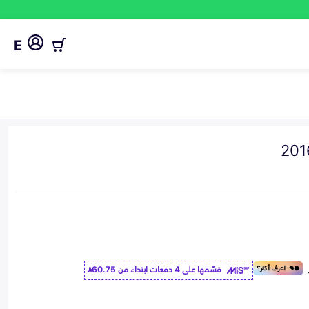
E
قسّمها على 4 دفعات ابتداء من
60.75