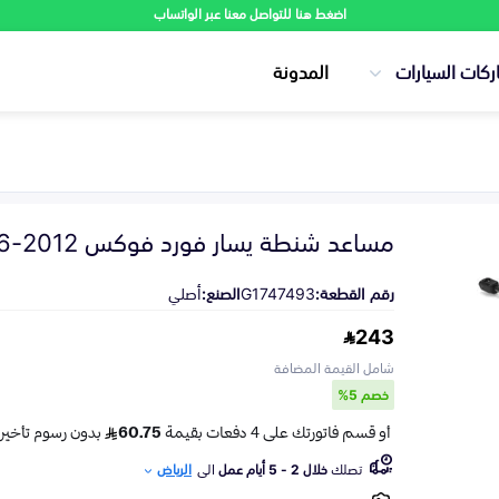
اضغط هنا للتواصل معنا عبر الواتساب
ركات السيارات
المدونة
مساعد شنطة يسار فورد فوكس 2012-2016
رقم القطعة:
G1747493
الصنع:
أصلي
243
شامل القيمة المضافة
خصم 5%
تصلك
خلال 2 - 5 أيام عمل
الى
الرياض