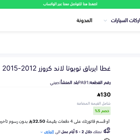
اضغط هنا للتواصل معنا عبر الواتساب
ركات السيارات
المدونة
غطا ايرباق تويوتا لاند كروزر 2012-2015
رقم القطعة:
PA91
بلد المنشأ:
صيني
130
شامل القيمة المضافة
خصم 5%
تصلك
خلال 2 - 5 أيام عمل
الى
الرياض