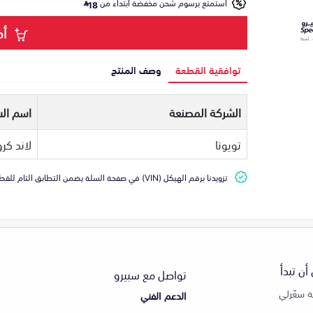
استمتع برسوم شحن مخفضة ابتداء من
18
أض
توافقية القطعة
وصف المنتج
الشركة المصنعة
اسم الس
تويوتا
لاند كرو
تزويدنا برقم الهيكل (VIN) في صفحة السلة يضمن التطابق التام للقطعة مع سيارتك
أن تبدأ
تواصل مع سبيرو
 سعّرلي
الدعم الفني