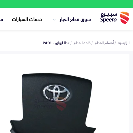
سوق قطع الغيار
خدمات السيارات
ما
الرئيسية
أقسام القطع
كافة القطع
غطا ايرباق - PA91