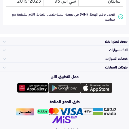
شانجان
سي اس 95
2019-2023
تزويدنا برقم الهيكل (VIN) في صفحة السلة يضمن التطابق التام للقطعة مع
سيارتك
سوق قطع الغيار
الاكسسوارات
الصدامات و الشبوك
خدمات السيارات
والواجهة
الاكسسوارات
ماركات السيارات
الأكثر مبيعاً
حمل التطبيق الان
المكائن، القيرات
تويوتا
وملحقاتها
لوازم الرحلات
صيانة
طرق الدفع المتاحة
الشمعات
هيونداي
والاصطبات (الاضاءة)
اكسسوارات العناية
التلميع والعناية
الفرامل والأقمشة