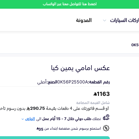
اضغط هنا للتواصل معنا عبر الواتساب
ركات السيارات
المدونة
عكس امامي يمين كيا
رقم القطعة:
0K56P25500A
الصنع:
أصلي
1163
شامل القيمة المضافة
تصلك
طلب دولي خلال 7 - 15 أيام عمل
الى
الرياض
استمتع برسوم شحن مخفضة ابتداء من
35