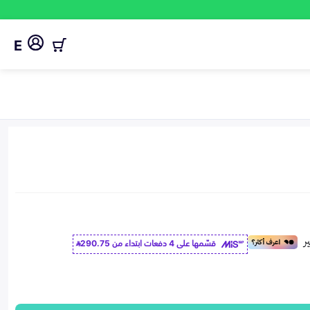
E
قسّمها على 4 دفعات ابتداء من
290.75